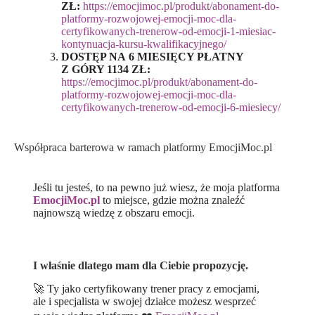
ZŁ:
https://emocjimoc.pl/produkt/abonament-do-
platformy-rozwojowej-emocji-moc-dla-
certyfikowanych-trenerow-od-emocji-1-miesiac-
kontynuacja-kursu-kwalifikacyjnego/
DOSTĘP NA 6 MIESIĘCY PŁATNY
Z GÓRY 1134 ZŁ:
https://emocjimoc.pl/produkt/abonament-do-
platformy-rozwojowej-emocji-moc-dla-
certyfikowanych-trenerow-od-emocji-6-miesiecy/
Współpraca barterowa w ramach platformy EmocjiMoc.pl
Jeśli tu jesteś, to na pewno już wiesz, że moja platforma
EmocjiMoc.pl
to miejsce, gdzie można znaleźć
najnowszą wiedzę z obszaru emocji.
I właśnie dlatego mam dla Ciebie propozycję.
🚀 Ty jako certyfikowany trener pracy z emocjami,
ale i specjalista w swojej działce możesz wesprzeć