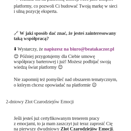
platformy, co pozwoli Ci budować Twoją markę w sieci
i silną pozycję eksperta.
🔗
W jaki sposób dać znać, że jesteś zainteresowany
taką współpracą?
⬇️ Wystarczy, że
napiszesz na biuro@beatakaczor.pl
😊 Później przygotujemy dla Ciebie umowę
współpracy barterowej i już! Możesz podbijać swoją
wiedzą świat platformy 😊
Nie zapomnij też pomyśleć nad obszarem tematycznym,
o którym chcesz opowiadać na platformie 😉
2-dniowy Zlot Czarodziejów Emocji
Jeśli jesteś już certyfikowanym trenerem pracy
z emocjami, to ja mam zaszczyt już teraz zaprosić Cię
na pierwszy dwudniowy
Zlot Czarodziejów Emocji
.