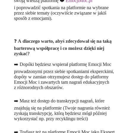
swoją wiedzą platformę ❤️
EmocjiMoc.pl
i poprowadzić spotkania na platformie na wybrane
przez siebie tematy (oczywiście związane w jakiś
sposób z emocjami).
❓
A dlaczego warto, abyś zdecydował się na taką
barterową współpracę i co możesz dzięki niej
zyskać?
➡️ Dopóki będziesz wspierał platformę Emocji Moc
prowadzonymi przez siebie spotkaniami eksperckimi,
dopóty w zamian otrzymujesz dostęp do platformy
Emocji Moc i zawartych tam nagrań edukacyjnych
z różnorodnych obszarów.
➡️ Masz też dostęp do transkrypcji nagrań, które
znajdują się na platformie (Twoje nagrania również
zyskają transkrypcję, którą będziesz mógł później
wykorzystać np. przy recyklingu treści)
➡️ Trafiasz też na platformę Emocji Moc jako Ekspert