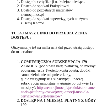
Dostęp do certyfikacji na kolejne miesiące.
Dostęp do spotkań Praktykowni.
Dostęp do pozostałych materiałów
z emocjimoc.pl
Dostęp do spotkań superwizyjnych na żywo
z Beatą Kaczor.
TUTAJ MASZ LINKI DO PRZEDŁUŻENIA
DOSTĘPU:
Otrzymasz je też na maila na 3 dni przed utratą dostępu
do materiałów.
COMIESIĘCZNA SUBSKRYPCJA 179
ZŁ/MIES.
(podpinasz kartę płatniczą, co miesiąc
pobierana jest z Twojego konta opłata, dopóki
samodzielnie nie odepniesz karty,
tj. nie zrezygnujesz z subskrypcji. Inaczej
subskrypcja samoistnie wygaśnie po upływie 12
miesięcy):
https://emocjimoc.pl/produkt/aboname
nt-do-platformy-rozwojowej-emocji-moc-dla-
certyfikowanych-trenerow/
DOSTĘP NA 1 MIESIĄC PŁATNY Z GÓRY
199