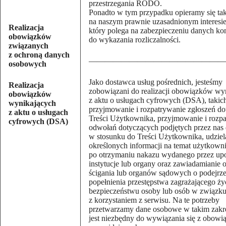
przestrzegania RODO.
Ponadto w tym przypadku opieramy się ta
na naszym prawnie uzasadnionym interesie
Realizacja
który polega na zabezpieczeniu danych ko
obowiązków
do wykazania rozliczalności.
związanych
z ochroną danych
—————————————————
osobowych
Jako dostawca usług pośrednich, jesteśmy
Realizacja
zobowiązani do realizacji obowiązków wy
obowiązków
z aktu o usługach cyfrowych (DSA), takich
wynikających
przyjmowanie i rozpatrywanie zgłoszeń d
z aktu o usługach
Treści Użytkownika, przyjmowanie i rozp
cyfrowych (DSA)
odwołań dotyczących podjętych przez nas 
w stosunku do Treści Użytkownika, udziel
określonych informacji na temat użytkown
po otrzymaniu nakazu wydanego przez u
instytucje lub organy oraz zawiadamianie
ścigania lub organów sądowych o podejrz
popełnienia przestępstwa zagrażającego ży
bezpieczeństwu osoby lub osób w związk
z korzystaniem z serwisu. Na te potrzeby
przetwarzamy dane osobowe w takim zakres
jest niezbędny do wywiązania się z obow