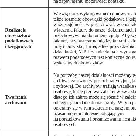
na zapewnieniu możliwości kontaktu.
W związku z wykonywaniem umowy real
także rozmaite obowiązki podatkowe i ksi
w szczególności w postaci wystawienia fak
Realizacja
włączenia faktury do naszej dokumentacji 
obowiązków
przechowywania dokumentacji itp. Aby w
podatkowych
fakturę, przetwarzamy między innymi takie
i księgowych
imię i nazwisko, firma, adres prowadzenia
działalności, NIP. Podanie danych wymag
prawem podatkowych jest konieczne do rea
wskazanych obowiązków.
Na potrzeby naszej działalności możemy t
archiwa: zarówno w postaci tradycyjnej, ja
i cyfrowej. Do archiwów trafiają wszelkie
osobowe, które przetwarzaliśmy w związk
Tworzenie
dlatego ich zakres może się różnić w zależ
archiwum
od tego, jakie dane do nas trafiły. W tym 
opieramy się w tym zakresie na naszym pr
uzasadnionym interesie polegającym
na porządkowaniu i organizowaniu nośni
osobowych.