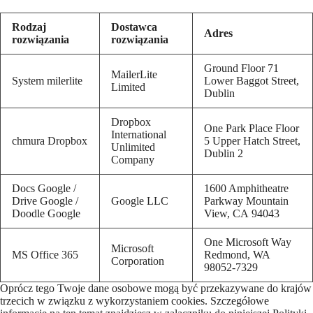
Rodzaj
Dostawca
Adres
rozwiązania
rozwiązania
Ground Floor 71
MailerLite
System milerlite
Lower Baggot Street,
Limited
Dublin
Dropbox
One Park Place Floor
International
chmura Dropbox
5 Upper Hatch Street,
Unlimited
Dublin 2
Company
Docs Google /
1600 Amphitheatre
Drive Google /
Google LLC
Parkway Mountain
Doodle Google
View, CA 94043
One Microsoft Way
Microsoft
MS Office 365
Redmond, WA
Corporation
98052-7329
Oprócz tego Twoje dane osobowe mogą być przekazywane do krajów
trzecich w związku z wykorzystaniem cookies. Szczegółowe