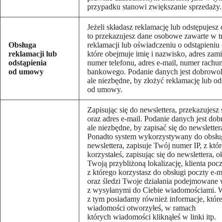
przypadku stanowi zwiększanie sprzedaży.
Jeżeli składasz reklamację lub odstępujes
to przekazujesz dane osobowe zawarte w tr
Obsługa
reklamacji lub oświadczeniu o odstąpieni
reklamacji lub
które obejmuje imię i nazwisko, adres zami
odstąpienia
numer telefonu, adres e-mail, numer rachu
od umowy
bankowego. Podanie danych jest dobrowol
ale niezbędne, by złożyć reklamację lub od
od umowy.
Zapisując się do newslettera, przekazujesz
oraz adres e-mail. Podanie danych jest do
ale niezbędne, by zapisać się do newsletter
Ponadto system wykorzystywany do obsłu
newslettera, zapisuje Twój numer IP, z któ
korzystałeś, zapisując się do newslettera, o
Twoją przybliżoną lokalizację, klienta pocz
z którego korzystasz do obsługi poczty e-m
oraz śledzi Twoje działania podejmowane
z wysyłanymi do Ciebie wiadomościami. 
z tym posiadamy również informacje, któr
wiadomości otworzyłeś, w ramach
których wiadomości kliknąłeś w linki itp.