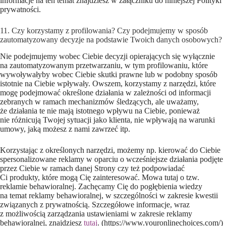
informacje na ten temat znajdziesz w załączniku do niniejszej Polityki
prywatności.
11. Czy korzystamy z profilowania? Czy podejmujemy w sposób
zautomatyzowany decyzje na podstawie Twoich danych osobowych?
Nie podejmujemy wobec Ciebie decyzji opierających się wyłącznie
na zautomatyzowanym przetwarzaniu, w tym profilowaniu, które
wywoływałyby wobec Ciebie skutki prawne lub w podobny sposób
istotnie na Ciebie wpływały. Owszem, korzystamy z narzędzi, które
mogę podejmować określone działania w zależności od informacji
zebranych w ramach mechanizmów śledzących, ale uważamy,
że działania te nie mają istotnego wpływu na Ciebie, ponieważ
nie różnicują Twojej sytuacji jako klienta, nie wpływają na warunki
umowy, jaką możesz z nami zawrzeć itp.
Korzystając z określonych narzędzi, możemy np. kierować do Ciebie
spersonalizowane reklamy w oparciu o wcześniejsze działania podjęte
przez Ciebie w ramach danej Strony czy też podpowiadać
Ci produkty, które mogą Cię zainteresować. Mowa tutaj o tzw.
reklamie behawioralnej. Zachęcamy Cię do pogłębienia wiedzy
na temat reklamy behawioralnej, w szczególności w zakresie kwestii
związanych z prywatnością. Szczegółowe informacje, wraz
z możliwością zarządzania ustawieniami w zakresie reklamy
behawioralnej, znajdziesz
tutaj
. (https://www.youronlinechoices.com/)