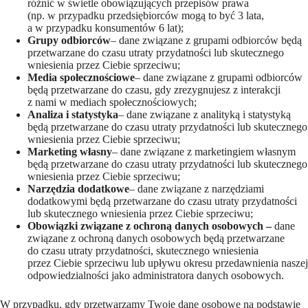
różnić w świetle obowiązujących przepisów prawa
(np. w przypadku przedsiębiorców mogą to być 3 lata,
a w przypadku konsumentów 6 lat);
Grupy odbiorców
– dane związane z grupami odbiorców będą
przetwarzane do czasu utraty przydatności lub skutecznego
wniesienia przez Ciebie sprzeciwu;
Media społecznościowe
– dane związane z grupami odbiorców
będą przetwarzane do czasu, gdy zrezygnujesz z interakcji
z nami w mediach społecznościowych;
Analiza i statystyka
– dane związane z analityką i statystyką
będą przetwarzane do czasu utraty przydatności lub skutecznego
wniesienia przez Ciebie sprzeciwu;
Marketing własny
– dane związane z marketingiem własnym
będą przetwarzane do czasu utraty przydatności lub skutecznego
wniesienia przez Ciebie sprzeciwu;
Narzędzia dodatkowe
– dane związane z narzędziami
dodatkowymi będą przetwarzane do czasu utraty przydatności
lub skutecznego wniesienia przez Ciebie sprzeciwu;
Obowiązki związane z ochroną danych osobowych –
dane
związane z ochroną danych osobowych będą przetwarzane
do czasu utraty przydatności, skutecznego wniesienia
przez Ciebie sprzeciwu lub upływu okresu przedawnienia naszej
odpowiedzialności jako administratora danych osobowych.
W przypadku, gdy przetwarzamy Twoje dane osobowe na podstawie