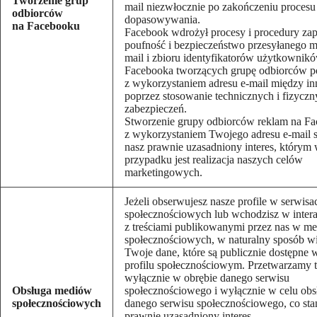
Tworzenie grup
mail niezwłocznie po zakończeniu procesu
odbiorców
dopasowywania.
na Facebooku
Facebook wdrożył procesy i procedury za
poufność i bezpieczeństwo przesyłanego m
mail i zbioru identyfikatorów użytkownik
Facebooka tworzących grupę odbiorców p
z wykorzystaniem adresu e-mail między i
poprzez stosowanie technicznych i fizycz
zabezpieczeń.
Stworzenie grupy odbiorców reklam na F
z wykorzystaniem Twojego adresu e-mail 
nasz prawnie uzasadniony interes, którym
przypadku jest realizacja naszych celów
marketingowych.
Jeżeli obserwujesz nasze profile w serwisa
społecznościowych lub wchodzisz w intera
z treściami publikowanymi przez nas w me
społecznościowych, w naturalny sposób w
Twoje dane, które są publicznie dostępne
profilu społecznościowym. Przetwarzamy 
wyłącznie w obrębie danego serwisu
Obsługa mediów
społecznościowego i wyłącznie w celu obs
społecznościowych
danego serwisu społecznościowego, co sta
prawnie uzasadniony interes.