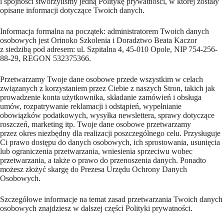
i spójności stworzyliśmy jedną Politykę prywatności, w której zostały
opisane informacji dotyczące Twoich danych.
Informacja formalna na początek: administratorem Twoich danych
osobowych jest Orinoko Szkolenia i Doradztwo Beata Kaczor
z siedzibą pod adresem: ul. Szpitalna 4, 45-010 Opole, NIP 754-256-
88-29, REGON 532375366.
Przetwarzamy Twoje dane osobowe przede wszystkim w celach
związanych z korzystaniem przez Ciebie z naszych Stron, takich jak
prowadzenie konta użytkownika, składanie zamówień i obsługa
umów, rozpatrywanie reklamacji i odstąpień, wypełnianie
obowiązków podatkowych, wysyłka newslettera, sprawy dotyczące
roszczeń, marketing itp. Twoje dane osobowe przetwarzamy
przez okres niezbędny dla realizacji poszczególnego celu. Przysługuje
Ci prawo dostępu do danych osobowych, ich sprostowania, usunięcia
lub ograniczenia przetwarzania, wniesienia sprzeciwu wobec
przetwarzania, a także o prawo do przenoszenia danych. Ponadto
możesz złożyć skargę do Prezesa Urzędu Ochrony Danych
Osobowych.
Szczegółowe informacje na temat zasad przetwarzania Twoich danych
osobowych znajdziesz w dalszej części Polityki prywatności.