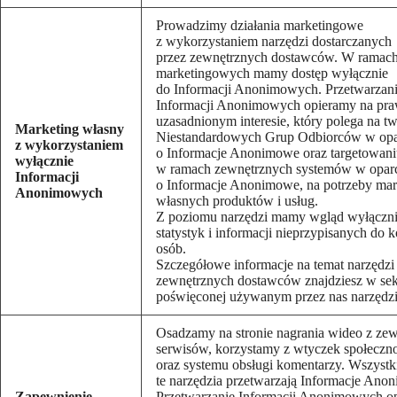
Prowadzimy działania marketingowe
z wykorzystaniem narzędzi dostarczanych
przez zewnętrznych dostawców. W ramach
marketingowych mamy dostęp wyłącznie
do Informacji Anonimowych. Przetwarzan
Informacji Anonimowych opieramy na pra
uzasadnionym interesie, który polega na t
Marketing własny
Niestandardowych Grup Odbiorców w opa
z wykorzystaniem
o Informacje Anonimowe oraz targetowani
wyłącznie
w ramach zewnętrznych systemów w opar
Informacji
o Informacje Anonimowe, na potrzeby mar
Anonimowych
własnych produktów i usług.
Z poziomu narzędzi mamy wgląd wyłączni
statystyk i informacji nieprzypisanych do 
osób.
Szczegółowe informacje na temat narzędzi
zewnętrznych dostawców znajdziesz w sek
poświęconej używanym przez nas narzędz
Osadzamy na stronie nagrania wideo z ze
serwisów, korzystamy z wtyczek społecz
oraz systemu obsługi komentarzy. Wszystk
te narzędzia przetwarzają Informacje Ano
Zapewnienie
Przetwarzanie Informacji Anonimowych o