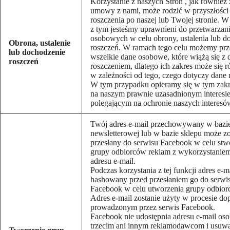
Korzystanie z naszych Stron , jak również
umowy z nami, może rodzić w przyszłości
roszczenia po naszej lub Twojej stronie. 
z tym jesteśmy uprawnieni do przetwarzan
osobowych w celu obrony, ustalenia lub d
Obrona, ustalenie
roszczeń. W ramach tego celu możemy prz
lub dochodzenie
wszelkie dane osobowe, które wiążą się z
roszczeń
roszczeniem, dlatego ich zakres może się r
w zależności od tego, czego dotyczy dane 
W tym przypadku opieramy się w tym zakr
na naszym prawnie uzasadnionym interesi
polegającym na ochronie naszych interesó
Twój adres e-mail przechowywany w bazi
newsletterowej lub w bazie sklepu może zo
przesłany do serwisu Facebook w celu stw
grupy odbiorców reklam z wykorzystaniem
adresu e-mail.
Podczas korzystania z tej funkcji adres e-ma
hashowany przed przesłaniem go do serwi
Facebook w celu utworzenia grupy odbior
Adres e-mail zostanie użyty w procesie d
prowadzonym przez serwis Facebook.
Facebook nie udostępnia adresu e-mail os
trzecim ani innym reklamodawcom i usuwa