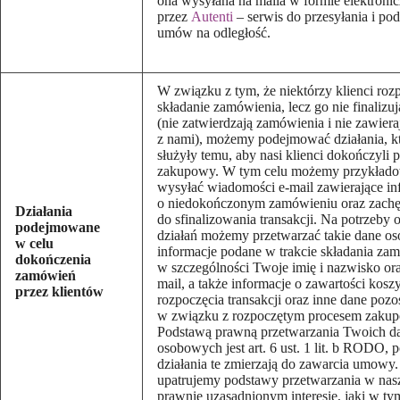
ona wysyłana na maila w formie elektronic
przez
Autenti
– serwis do przesyłania i po
umów na odległość.
W związku z tym, że niektórzy klienci roz
składanie zamówienia, lecz go nie finalizuj
(nie zatwierdzają zamówienia i nie zawie
z nami), możemy podejmować działania, k
służyły temu, aby nasi klienci dokończyli 
zakupowy. W tym celu możemy przykład
wysyłać wiadomości e-mail zawierające in
o niedokończonym zamówieniu oraz zachę
Działania
do sfinalizowania transakcji. Na potrzeby 
podejmowane
działań możemy przetwarzać takie dane os
w celu
informacje podane w trakcie składania za
dokończenia
w szczególności Twoje imię i nazwisko ora
zamówień
mail, a także informacje o zawartości kosz
przez klientów
rozpoczęcia transakcji oraz inne dane poz
w związku z rozpoczętym procesem zaku
Podstawą prawną przetwarzania Twoich d
osobowych jest art. 6 ust. 1 lit. b RODO,
działania te zmierzają do zawarcia umowy
upatrujemy podstawy przetwarzania w na
prawnie uzasadnionym interesie, jaki w ty