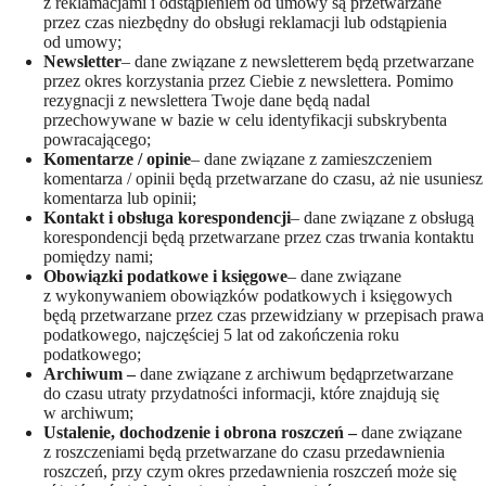
z reklamacjami i odstąpieniem od umowy są przetwarzane
przez czas niezbędny do obsługi reklamacji lub odstąpienia
od umowy;
Newsletter
– dane związane z newsletterem będą przetwarzane
przez okres korzystania przez Ciebie z newslettera. Pomimo
rezygnacji z newslettera Twoje dane będą nadal
przechowywane w bazie w celu identyfikacji subskrybenta
powracającego;
Komentarze / opinie
– dane związane z zamieszczeniem
komentarza / opinii będą przetwarzane do czasu, aż nie usuniesz
komentarza lub opinii;
Kontakt i obsługa korespondencji
– dane związane z obsługą
korespondencji będą przetwarzane przez czas trwania kontaktu
pomiędzy nami;
Obowiązki podatkowe i księgowe
– dane związane
z wykonywaniem obowiązków podatkowych i księgowych
będą przetwarzane przez czas przewidziany w przepisach prawa
podatkowego, najczęściej 5 lat od zakończenia roku
podatkowego;
Archiwum –
dane związane z archiwum będąprzetwarzane
do czasu utraty przydatności informacji, które znajdują się
w archiwum;
Ustalenie, dochodzenie i obrona roszczeń –
dane związane
z roszczeniami będą przetwarzane do czasu przedawnienia
roszczeń, przy czym okres przedawnienia roszczeń może się