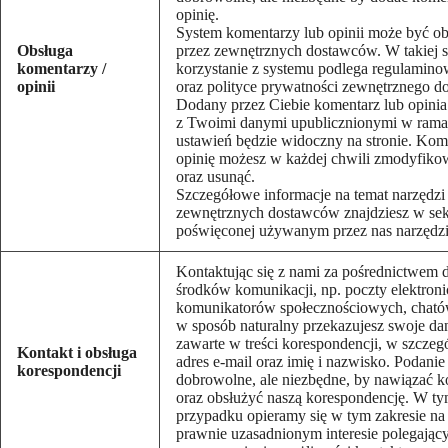
opinię.
System komentarzy lub opinii może być o
Obsługa
przez zewnętrznych dostawców. W takiej s
komentarzy /
korzystanie z systemu podlega regulamino
opinii
oraz polityce prywatności zewnętrznego d
Dodany przez Ciebie komentarz lub opinia
z Twoimi danymi upublicznionymi w ram
ustawień będzie widoczny na stronie. Kom
opinię możesz w każdej chwili zmodyfiko
oraz usunąć.
Szczegółowe informacje na temat narzędzi
zewnętrznych dostawców znajdziesz w sek
poświęconej używanym przez nas narzędz
Kontaktując się z nami za pośrednictwem 
środków komunikacji, np. poczty elektroni
komunikatorów społecznościowych, chatów
w sposób naturalny przekazujesz swoje d
zawarte w treści korespondencji, w szczeg
Kontakt i obsługa
adres e-mail oraz imię i nazwisko. Podanie
korespondencji
dobrowolne, ale niezbędne, by nawiązać k
oraz obsłużyć naszą korespondencję. W t
przypadku opieramy się w tym zakresie n
prawnie uzasadnionym interesie polegają