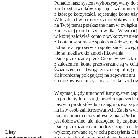
Ponadto nasz system wykorzystywany do 
kont użytkowników zapisuje Twój numer I
z którego korzystałeś, rejestrując konto uż
W każdej chwili możesz zmodyfikować in
na Twój temat przekazane nam w związku
z rejestracją konta użytkownika. W sytuacj
w której założyłeś konto z wykorzystaniem 
z kontem w serwisie społecznościowym, d
pobrane z tego serwisu społecznościowego
nie są możliwe do zmodyfikowania.
Dane przekazane przez Ciebie w związku
z założeniem konta przetwarzane są w celu
świadczenia na Twoją rzecz usługi drogą
elektroniczną polegającej na zapewnieniu
Ci możliwości korzystania z konta użytko
W sytuacji, gdy uruchomiliśmy system za
na produkty lub usługi, przed rozpoczęcie
naszych produktów lub usług możesz zapi
na listy osób zainteresowanych. Zapis wy
podania imienia oraz adresu e-mail. Podan
jest dobrowolne, ale niezbędne, by zapisać s
Dane przekazane nam podczas zapisu na li
Listy
wykorzystywane są w celu przesyłania Ci 
zainteresowanych
związanych z danym produktem lub usługą