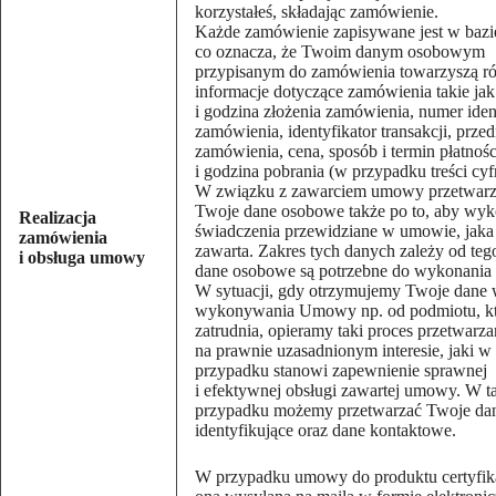
korzystałeś, składając zamówienie.
Każde zamówienie zapisywane jest w bazi
co oznacza, że Twoim danym osobowym
przypisanym do zamówienia towarzyszą r
informacje dotyczące zamówienia takie jak
i godzina złożenia zamówienia, numer iden
zamówienia, identyfikator transakcji, prze
zamówienia, cena, sposób i termin płatnośc
i godzina pobrania (w przypadku treści cy
W związku z zawarciem umowy przetwar
Twoje dane osobowe także po to, aby wy
Realizacja
świadczenia przewidziane w umowie, jaka 
zamówienia
zawarta. Zakres tych danych zależy od tego
i obsługa umowy
dane osobowe są potrzebne do wykonani
W sytuacji, gdy otrzymujemy Twoje dane
wykonywania Umowy np. od podmiotu, kt
zatrudnia, opieramy taki proces przetwarz
na prawnie uzasadnionym interesie, jaki w
przypadku stanowi zapewnienie sprawnej
i efektywnej obsługi zawartej umowy. W t
przypadku możemy przetwarzać Twoje da
identyfikujące oraz dane kontaktowe.
W przypadku umowy do produktu certyfika