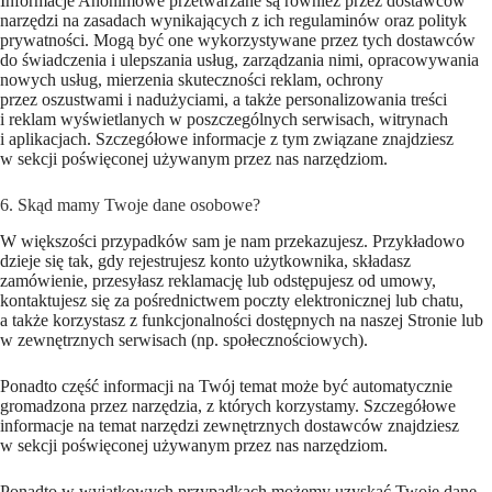
Informacje Anonimowe przetwarzane są również przez dostawców
narzędzi na zasadach wynikających z ich regulaminów oraz polityk
prywatności. Mogą być one wykorzystywane przez tych dostawców
do świadczenia i ulepszania usług, zarządzania nimi, opracowywania
nowych usług, mierzenia skuteczności reklam, ochrony
przez oszustwami i nadużyciami, a także personalizowania treści
i reklam wyświetlanych w poszczególnych serwisach, witrynach
i aplikacjach. Szczegółowe informacje z tym związane znajdziesz
w sekcji poświęconej używanym przez nas narzędziom.
6. Skąd mamy Twoje dane osobowe?
W większości przypadków sam je nam przekazujesz. Przykładowo
dzieje się tak, gdy rejestrujesz konto użytkownika, składasz
zamówienie, przesyłasz reklamację lub odstępujesz od umowy,
kontaktujesz się za pośrednictwem poczty elektronicznej lub chatu,
a także korzystasz z funkcjonalności dostępnych na naszej Stronie lub
w zewnętrznych serwisach (np. społecznościowych).
Ponadto część informacji na Twój temat może być automatycznie
gromadzona przez narzędzia, z których korzystamy. Szczegółowe
informacje na temat narzędzi zewnętrznych dostawców znajdziesz
w sekcji poświęconej używanym przez nas narzędziom.
Ponadto w wyjątkowych przypadkach możemy uzyskać Twoje dane