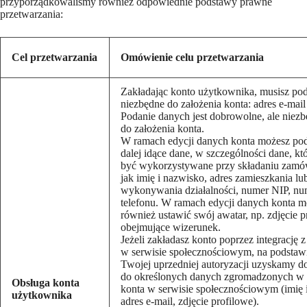
przyporządkowaliśmy również odpowiednie podstawy prawne
przetwarzania:
Cel przetwarzania
Omówienie celu przetwarzania
Zakładając konto użytkownika, musisz po
niezbędne do założenia konta: adres e-mail
Podanie danych jest dobrowolne, ale niez
do założenia konta.
W ramach edycji danych konta możesz po
dalej idące dane, w szczególności dane, k
być wykorzystywane przy składaniu zamów
jak imię i nazwisko, adres zamieszkania lu
wykonywania działalności, numer NIP, nu
telefonu. W ramach edycji danych konta m
również ustawić swój awatar, np. zdjęcie p
obejmujące wizerunek.
Jeżeli zakładasz konto poprzez integrację 
w serwisie społecznościowym, na podstaw
Twojej uprzedniej autoryzacji uzyskamy d
do określonych danych zgromadzonych w
Obsługa konta
konta w serwisie społecznościowym (imię 
użytkownika
adres e-mail, zdjęcie profilowe).