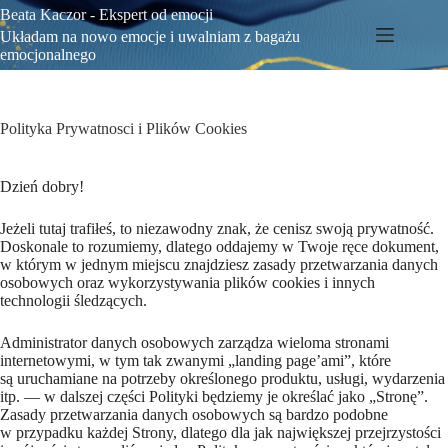
Przejdź
Beata Kaczor - Ekspert od emocji
do
Układam na nowo emocje i uwalniam z bagażu
treści
emocjonalnego
Polityka Prywatnosci i Plików Cookies
Dzień dobry!
Jeżeli tutaj trafiłeś, to niezawodny znak, że cenisz swoją prywatność.
Doskonale to rozumiemy, dlatego oddajemy w Twoje ręce dokument,
w którym w jednym miejscu znajdziesz zasady przetwarzania danych
osobowych oraz wykorzystywania plików cookies i innych
technologii śledzących.
Administrator danych osobowych zarządza wieloma stronami
internetowymi, w tym tak zwanymi „landing page’ami”, które
są uruchamiane na potrzeby określonego produktu, usługi, wydarzenia
itp. — w dalszej części Polityki będziemy je określać jako „Stronę”.
Zasady przetwarzania danych osobowych są bardzo podobne
w przypadku każdej Strony, dlatego dla jak największej przejrzystości