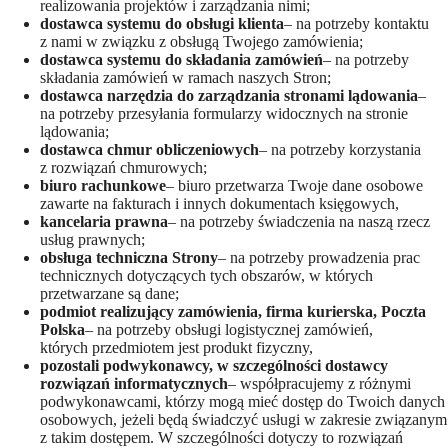
realizowania projektów i zarządzania nimi;
dostawca systemu do obsługi klienta
– na potrzeby kontaktu
z nami w związku z obsługą Twojego zamówienia;
dostawca systemu do składania zamówień
– na potrzeby
składania zamówień w ramach naszych Stron;
dostawca narzędzia do zarządzania stronami lądowania
–
na potrzeby przesyłania formularzy widocznych na stronie
lądowania;
dostawca chmur obliczeniowych
– na potrzeby korzystania
z rozwiązań chmurowych;
biuro rachunkowe
– biuro przetwarza Twoje dane osobowe
zawarte na fakturach i innych dokumentach księgowych,
kancelaria prawna
– na potrzeby świadczenia na naszą rzecz
usług prawnych;
obsługa techniczna Strony
– na potrzeby prowadzenia prac
technicznych dotyczących tych obszarów, w których
przetwarzane są dane;
podmiot realizujący zamówienia, firma kurierska, Poczta
Polska
– na potrzeby obsługi logistycznej zamówień,
których przedmiotem jest produkt fizyczny,
pozostali podwykonawcy, w szczególności dostawcy
rozwiązań informatycznych
– współpracujemy z różnymi
podwykonawcami, którzy mogą mieć dostęp do Twoich danych
osobowych, jeżeli będą świadczyć usługi w zakresie związanym
z takim dostępem. W szczególności dotyczy to rozwiązań