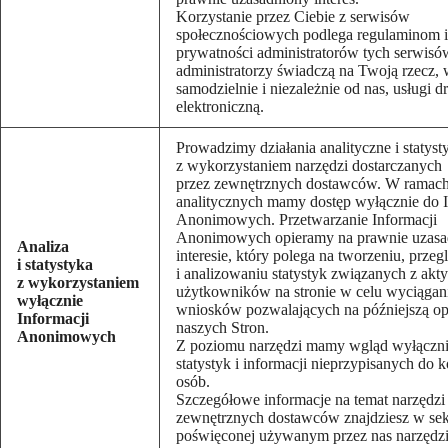
Korzystanie przez Ciebie z serwisów
społecznościowych podlega regulaminom i
prywatności administratorów tych serwisów
administratorzy świadczą na Twoją rzecz, 
samodzielnie i niezależnie od nas, usługi d
elektroniczną.
Prowadzimy działania analityczne i statyst
z wykorzystaniem narzędzi dostarczanych
przez zewnętrznych dostawców. W ramach
analitycznych mamy dostęp wyłącznie do I
Anonimowych. Przetwarzanie Informacji
Anonimowych opieramy na prawnie uzas
Analiza
interesie, który polega na tworzeniu, przeg
i statystyka
i analizowaniu statystyk związanych z akt
z wykorzystaniem
użytkowników na stronie w celu wyciągan
wyłącznie
wniosków pozwalających na późniejszą op
Informacji
naszych Stron.
Anonimowych
Z poziomu narzędzi mamy wgląd wyłączni
statystyk i informacji nieprzypisanych do 
osób.
Szczegółowe informacje na temat narzędzi
zewnętrznych dostawców znajdziesz w sek
poświęconej używanym przez nas narzędz