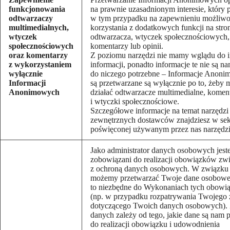
funkcjonowania
na prawnie uzasadnionym interesie, który 
odtwarzaczy
w tym przypadku na zapewnieniu możliwo
multimedialnych,
korzystania z dodatkowych funkcji na stro
wtyczek
odtwarzacza, wtyczek społecznościowych,
społecznościowych
komentarzy lub opinii.
oraz komentarzy
Z poziomu narzędzi nie mamy wglądu do 
z wykorzystaniem
informacji, ponadto informacje te nie są n
wyłącznie
do niczego potrzebne – Informacje Anon
Informacji
są przetwarzane są wyłącznie po to, żeby 
Anonimowych
działać odtwarzacze multimedialne, komen
i wtyczki społecznościowe.
Szczegółowe informacje na temat narzędzi
zewnętrznych dostawców znajdziesz w sek
poświęconej używanym przez nas narzędz
Jako administrator danych osobowych jes
zobowiązani do realizacji obowiązków zw
z ochroną danych osobowych. W związku
możemy przetwarzać Twoje dane osobowe, o
to niezbędne do Wykonaniach tych obow
(np. w przypadku rozpatrywania Twojego 
dotyczącego Twoich danych osobowych). 
danych zależy od tego, jakie dane są nam 
do realizacji obowiązku i udowodnienia