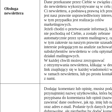
Dane przekazane przez Ciebie w związku 
do newslettera wykorzystywane są w celu 
Obsługa
Ci newslettera, a podstawą prawną ich prz
newslettera
jest nasz prawnie usprawiedliwiony interes
w tym przypadku jest realizacja celów
marketingowych.
Jeżeli chodzi o przetwarzanie informacji, k
nie pochodzą od Ciebie, a zostały zebrane
automatycznie przez system mailingowy, o
w tym zakresie na naszym prawnie uzasa
interesie polegającym na analizie zachowa
subskrybentów newslettera w celu optymali
działań mailingowych.
W każdej chwili możesz zrezygnować
z otrzymywania newslettera, klikając w 
link znajdujący się w każdej wiadomości 
w ramach newslettera, lub po prostu kontak
z nami.
Dodając komentarz lub opinię, musisz pod
przynajmniej nazwę użytkownika, która bę
przypisana do komentarza lub opinii (naz
zawierać dane osobowe, jak np. imię lub 
oraz adres e-mail. Podanie tych danych jest
dobrowolne, ale niezbędne by dodać komen