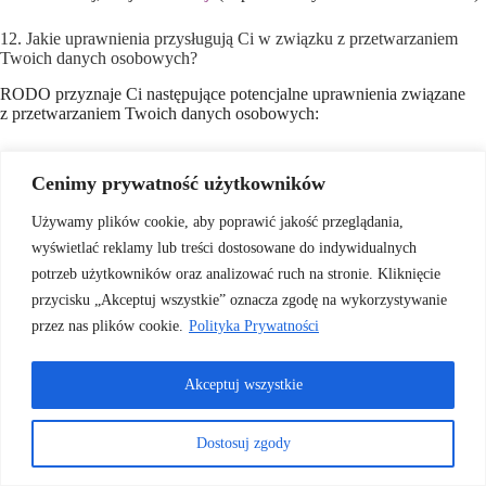
12. Jakie uprawnienia przysługują Ci w związku z przetwarzaniem
Twoich danych osobowych?
RODO przyznaje Ci następujące potencjalne uprawnienia związane
z przetwarzaniem Twoich danych osobowych:
prawo dostępu do swoich danych oraz otrzymania ich kopii;
prawo do sprostowania (poprawiania) swoich danych;
Cenimy prywatność użytkowników
prawo do usunięcia danych (jeżeli Twoim zdaniem
nie ma podstaw, abyśmy przetwarzali Twoje dane, możesz
Używamy plików cookie, aby poprawić jakość przeglądania,
żądać, abyśmy je usunęli);
wyświetlać reklamy lub treści dostosowane do indywidualnych
prawo do ograniczenia przetwarzania danych (możesz żądać,
potrzeb użytkowników oraz analizować ruch na stronie. Kliknięcie
abyśmy ograniczyli przetwarzanie danych wyłącznie do ich
przechowywania lub wykonywania uzgodnionych z Tobą
przycisku „Akceptuj wszystkie” oznacza zgodę na wykorzystywanie
działań, jeżeli w Twojej opinii mamy nieprawidłowe dane lub
przez nas plików cookie.
Polityka Prywatności
przetwarzamy je bezpodstawnie);
prawo do wniesienia sprzeciwu wobec przetwarzania danych
(masz prawo do sprzeciwu wobec przetwarzania danych
Akceptuj wszystkie
na podstawie prawnie uzasadnionego interesu; powinieneś
wskazać szczególną sytuację, która Twoim zdaniem uzasadnia
zaprzestanie przez nas przetwarzania objętego sprzeciwem;
Dostosuj zgody
przestaniemy przetwarzać Twoje dane w tych celach, chyba
że wykażemy, że podstawy przetwarzania przez nas danych