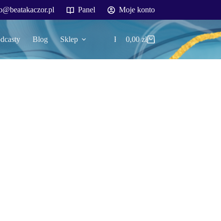
o@beatakaczor.pl
Panel
Moje konto
dcasty
Blog
Sklep
Kontakt
0,00
zł
Koszyk