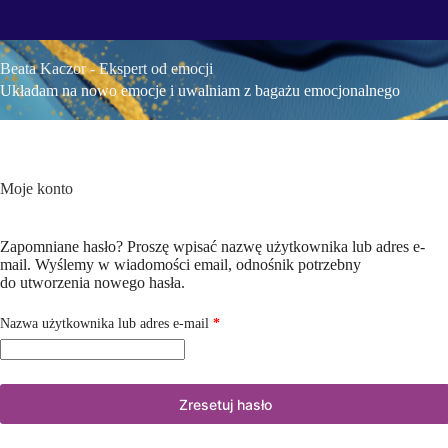
Przejdź
do
treści
Beata Kaczor - Ekspert od emocji
Układam na nowo emocje i uwalniam z bagażu emocjonalnego
Moje konto
Zapomniane hasło? Proszę wpisać nazwę użytkownika lub adres e-
mail. Wyślemy w wiadomości email, odnośnik potrzebny
do utworzenia nowego hasła.
Wymagane
Nazwa użytkownika lub adres e-mail
*
Zresetuj hasło