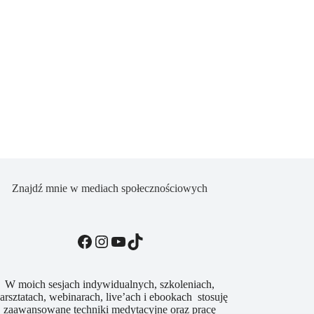
Znajdź mnie w mediach społecznościowych
Facebook
Instagram
YouTube
TikTok
W moich sesjach indywidualnych, szkoleniach,
arsztatach, webinarach, live’ach i ebookach stosuję
zaawansowane techniki medytacyjne oraz pracę