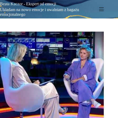
Beata Kaczor - Ekspert od emocji
Układam na nowo emocje i uwalniam z bagażu
emocjonalnego