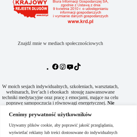
Znajdź mnie w mediach społecznościowych
W moich sesjach indywidualnych, szkoleniach, warsztatach,
webinarach, live’ach i ebookach stosuję zaawansowane
techniki medytacyjne oraz pracę z emocjami, mające na celu
poprawę samopoczucia i równowagi energetycznej.
Nie
są
one
formą
leczenia
w
rozumieniu
medycyny
Cenimy prywatność użytkowników
konwencjonalnej
i
nie
mogą
zastąpić
opieki
lekarza
.
Używamy plików cookie, aby poprawić jakość przeglądania,
wyświetlać reklamy lub treści dostosowane do indywidualnych
Dodatkowe informacje