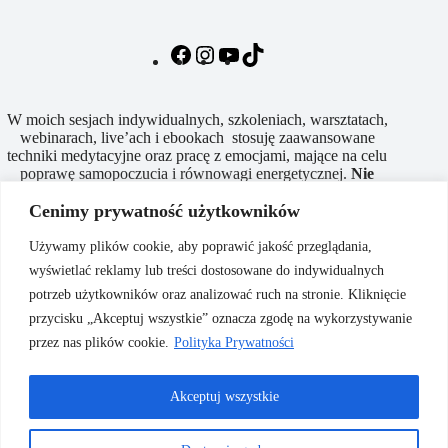
W moich sesjach indywidualnych, szkoleniach, warsztatach,
webinarach, live’ach i ebookach stosuję zaawansowane
techniki medytacyjne oraz pracę z emocjami, mające na celu
poprawę samopoczucia i równowagi energetycznej.
Nie
są
one
formą
leczenia
w
rozumieniu
medycyny
Cenimy prywatność użytkowników
konwencjonalnej
i
nie
mogą
zastąpić
opieki
lekarza
.
Używamy plików cookie, aby poprawić jakość przeglądania,
wyświetlać reklamy lub treści dostosowane do indywidualnych
Dodatkowe informacje
potrzeb użytkowników oraz analizować ruch na stronie. Kliknięcie
przycisku „Akceptuj wszystkie” oznacza zgodę na wykorzystywanie
przez nas plików cookie.
Polityka Prywatności
Polityka prywatności
Regulamin sklepu
Akceptuj wszystkie
Regulamin sesji