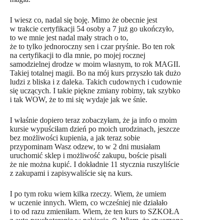
I wiesz co, nadal się boję. Mimo że obecnie jest
w trakcie certyfikacji 54 osoby a 7 już go ukończyło,
to we mnie jest nadal mały strach o to,
że to tylko jednoroczny sen i czar pryśnie. Bo ten rok
na certyfikacji to dla mnie, po mojej rocznej
samodzielnej drodze w moim własnym, to rok MAGII.
Takiej totalnej magii. Bo na mój kurs przyszło tak dużo
ludzi z bliska i z daleka. Takich cudownych i cudownie
się uczących. I takie piękne zmiany robimy, tak szybko
i tak WOW, że to mi się wydaje jak we śnie.
I właśnie dopiero teraz zobaczyłam, że ja info o moim
kursie wypuściłam dzień po moich urodzinach, jeszcze
bez możliwości kupienia, a jak teraz sobie
przypominam Wasz odzew, to w 2 dni musiałam
uruchomić sklep i możliwość zakupu, boście pisali
że nie można kupić. I dokładnie 11 stycznia ruszyliście
z zakupami i zapisywaliście się na kurs.
I po tym roku wiem kilka rzeczy. Wiem, że umiem
w uczenie innych. Wiem, co wcześniej nie działało
i to od razu zmieniłam. Wiem, że ten kurs to SZKOŁA