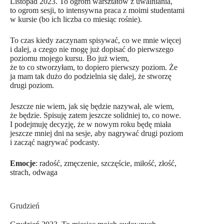
Listopad 2023. To ogrom warsztatów z uwalniania,
to ogrom sesji, to intensywna praca z moimi studentami
w kursie (bo ich liczba co miesiąc rośnie).
To czas kiedy zaczynam spisywać, co we mnie więcej
i dalej, a czego nie mogę już dopisać do pierwszego
poziomu mojego kursu. Bo już wiem,
że to co stworzyłam, to dopiero pierwszy poziom. Że
ja mam tak dużo do podzielnia się dalej, że stworzę
drugi poziom.
Jeszcze nie wiem, jak się będzie nazywał, ale wiem,
że będzie. Spisuję zatem jeszcze solidniej to, co nowe.
I podejmuję decyzję, że w nowym roku będę miała
jeszcze mniej dni na sesje, aby nagrywać drugi poziom
i zacząć nagrywać podcasty.
Emocje
: radość, zmęczenie, szczęście, miłość, złość,
strach, odwaga
Grudzień