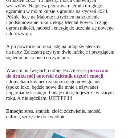
Grudzień 2023. To miesiąc moich cudownych
wyjazdów. Najpierw przesuwam termin drugiego
egzaminu w moim kursie z grudnia na styczeń 2024.
Później lecę na Majorkę na tydzień na szkolenie
i podsumowanie roku z ekipą Mental Power. I czuję
ogrom miłości, radości i energię do uczenia się nowego
i do rozwoju.
A po powrocie od razu jadę na urlop świąteczny
na narty. Zaliczam przy tym dwie infekcje i przyglądam
się temu po co one i o czym one.
Wracam po świętach i robię jeszcze sesje,
puszczam
do druku mój autorski dziennik uczuć i emocji
i dopycham kolanem zakup mojego nowego auta
(spoko loko, będzie nowe dla mnie a używane)
i ogarnianie leasingu. I udaje mi się to jeszcze w starym
roku. A nie sądziłam. UFFFFF!!!!
Emocje
: stres, smutek, złość, zdziwienie, radość,
euforia, szczęście do kwadratu.