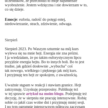
uczestników, że przechodzi to moje najśmielsze
wyobrażenie. Jestem wdzięczna i nie dowierzam w to,
co się dzieje.
Emocje
: euforia, radość do potęgi entej,
niedowierzanie, strach, zdziwienie, odwaga.
Sierpień
Sierpień 2023. Po Waszym szturmie na mój kurs
wylewa się na mnie hejt. Energia nie zna próżni.
I ja wiedziałam, że po takim euforystycznym lipcu
przyjdzie energia hejtu. Bo to innych boli. Bo to jest
trudne, jak gdzieś dosłownie „wybucha” coś
tak nowego, wielkiego i pięknego jak mój kurs.
I przyjmuję ten hejt ze spokojem, z uważnością.
Uważnie stąpam w reakcji i stawiam granice. Hejt
zatrzymuję. Uzyskuję przeprosiny. Publikuję też
w tej sprawie
artykuł na moim blogu
. Podejmuję też
decyzję, że w sierpniu nie pracuję intensywnie. Robię
sobie co jakiś czas wolne dni i przyjmuję mniej sesji.
I po tym ogromnie intensywnym półroczu zaczynam