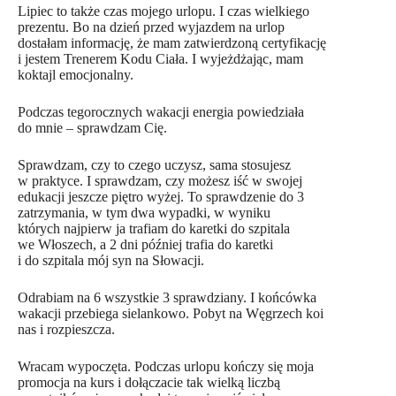
Lipiec to także czas mojego urlopu. I czas wielkiego
prezentu. Bo na dzień przed wyjazdem na urlop
dostałam informację, że mam zatwierdzoną certyfikację
i jestem Trenerem Kodu Ciała. I wyjeżdżając, mam
koktajl emocjonalny.
Podczas tegorocznych wakacji energia powiedziała
do mnie – sprawdzam Cię.
Sprawdzam, czy to czego uczysz, sama stosujesz
w praktyce. I sprawdzam, czy możesz iść w swojej
edukacji jeszcze piętro wyżej. To sprawdzenie do 3
zatrzymania, w tym dwa wypadki, w wyniku
których najpierw ja trafiam do karetki do szpitala
we Włoszech, a 2 dni później trafia do karetki
i do szpitala mój syn na Słowacji.
Odrabiam na 6 wszystkie 3 sprawdziany. I końcówka
wakacji przebiega sielankowo. Pobyt na Węgrzech koi
nas i rozpieszcza.
Wracam wypoczęta. Podczas urlopu kończy się moja
promocja na kurs i dołączacie tak wielką liczbą