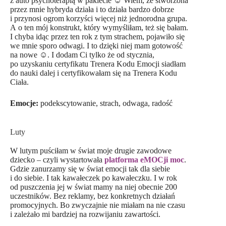
z auto psychoterapią w pakiecie ☺️ Wiem, że stworzona
przez mnie hybryda działa i to działa bardzo dobrze
i przynosi ogrom korzyści więcej niż jednorodna grupa.
A o ten mój konstrukt, który wymyśliłam, też się bałam.
I chyba idąc przez ten rok z tym strachem, pojawiło się
we mnie sporo odwagi. I to dzięki niej mam gotowość
na nowe ☺️. I dodam Ci tylko że od stycznia,
po uzyskaniu certyfikatu Trenera Kodu Emocji siadłam
do nauki dalej i certyfikowałam się na Trenera Kodu
Ciała.
Emocje:
podekscytowanie, strach, odwaga, radość
Luty
W lutym puściłam w świat moje drugie zawodowe
dziecko – czyli wystartowała
platforma eMOCji moc
.
Gdzie zanurzamy się w świat emocji tak dla siebie
i do siebie. I tak kawałeczek po kawałeczku. I w rok
od puszczenia jej w świat mamy na niej obecnie 200
uczestników. Bez reklamy, bez konkretnych działań
promocyjnych. Bo zwyczajnie nie miałam na nie czasu
i zależało mi bardziej na rozwijaniu zawartości.