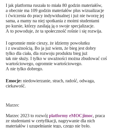
I jak platforma ruszała to miała 80 godzin materiałów,
a obecnie ma 109 godzin materiałów plus wizualizacje
i ćwiczenia do pracy indywidualnej i już nie tworzę jej
sama, a mamy na niej spotkania z moimi studentami
po kursie, którzy zasilają ją o swoje specjalizacje.
A to powoduje, że ta społeczność rośnie i się rozwija.
I ogromnie mnie cieszy, że idziemy powolutku
i z uważnością. Bo ja już wiem, że bieg jest dobry
tylko dla ciała, dla rozwoju produktu bieg już
tak nie służy. I tylko w uważności można zbudować coś
wartościowego, ogromnie wartościowego.
A nie tylko dobrego.
Emocje:
niedowierzanie, strach, radość, odwaga,
ciekawość.
Marzec
Marzec 2023 to rozwój
platformy eMOCjimoc
, praca
ze studentami w certyfikacji, nagrywanie dla nich
materiałów i uzupełnianie tego, czego nie było.