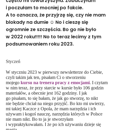
często mi towarzyszyła. Zobaczyłam
i poczułam to mocniej po fakcie.
A to oznacza, że przyjrzę się, czy nie mam
blokady na dumie ☺️ No i cieszę się
ogromnie ze szczęścia. Bo go nie było
w 2022 roku!!!!! No to teraz lecimy z tym
podsumowaniem roku 2023.
Styczeń
W styczniu 2023 w pierwszy newsletterze do Ciebie,
czyli takim jak ten, pisałam Ci o stworzeniu
mojego
kursu na trenera pracy z emocjami
. I czytam
w nim teraz, że przy starcie w kursie było 106 godzin
materiałów, a obecnie jest 162 godziny. I jak
go pisałam, to się bałam, że jak go stworzę, to nikt
nie będzie chciał na niego przyjść. Bo kto mi uwierzy,
mi takiej Kaczce z Opola, że mam narzędzia i ich
używam i kogoś nauczę, narzędzia których w Polsce
nie mam nikt. Bo to ja je stworzyłam
i wypraktykowałam. I że po ich używaniu dzieje się
magia.