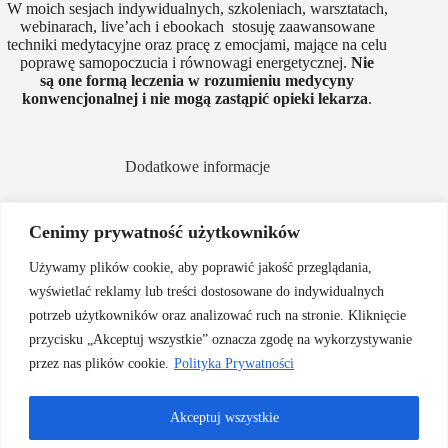
W moich sesjach indywidualnych, szkoleniach, warsztatach,
webinarach, live’ach i ebookach stosuję zaawansowane
techniki medytacyjne oraz pracę z emocjami, mające na celu
poprawę samopoczucia i równowagi energetycznej.
Nie
są
one
formą
leczenia
w
rozumieniu
medycyny
konwencjonalnej
i
nie
mogą
zastąpić
opieki
lekarza
.
Dodatkowe informacje
Cenimy prywatność użytkowników
Polityka prywatności
Używamy plików cookie, aby poprawić jakość przeglądania,
Regulamin sklepu
wyświetlać reklamy lub treści dostosowane do indywidualnych
Regulamin sesji
potrzeb użytkowników oraz analizować ruch na stronie. Kliknięcie
przycisku „Akceptuj wszystkie” oznacza zgodę na wykorzystywanie
przez nas plików cookie.
Polityka Prywatności
Akceptuj wszystkie