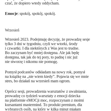
czuć, że dopiero wtedy oddycham.
Emocje
: spokój, spokój, spokój.
Wrzesień
Wrzesień 2023. Podejmuję decyzję, że prowadzę sesje
tylko 3 dni w tygodniu, czyli we wtorki, środy
i czwartki. I dla niektórych z Was jest to trudne.
Bo zaczynam być mniej dostępna. Ale jak będę
dostępna, tak jak do tej pory, to padnę i nic już
nie stworzę i nikomu nie pomogę.
Pomysł podcastów odkładam na nowy rok, pomysł
na książkę na „nie wiem kiedy”. Pojawia się we mnie
stres, bo działań na wrzesień mam ogrom.
Oprócz sesji, prowadzenia warsztatów z uwalniania,
prowadzę co tydzień warsztaty z emocji dziecka
na platformie eMOCji moc, rozpoczynam z moimi
kursantami mastermind. To produkt premium, dla
wybranych osób, na który w kilka minut miałam