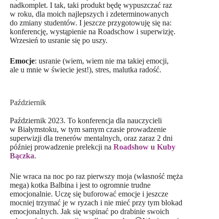
nadkomplet. I tak, taki produkt będę wypuszczać raz
w roku, dla moich najlepszych i zdeterminowanych
do zmiany studentów. I jeszcze przygotowuję się na:
konferencję, wystąpienie na Roadschow i superwizję.
Wrzesień to usranie się po uszy.
Emocje
: usranie (wiem, wiem nie ma takiej emocji,
ale u mnie w świecie jest!), stres, malutka radość.
Październik
Październik 2023. To konferencja dla nauczycieli
w Białymstoku, w tym samym czasie prowadzenie
superwizji dla trenerów mentalnych, oraz zaraz 2 dni
później prowadzenie prelekcji na
Roadshow u Kuby
Bączka
.
Nie wraca na noc po raz pierwszy moja (własność męża
mega) kotka Balbina i jest to ogromnie trudne
emocjonalnie. Uczę się buforować emocje i jeszcze
mocniej trzymać je w ryzach i nie mieć przy tym blokad
emocjonalnych. Jak się wspinać po drabinie swoich