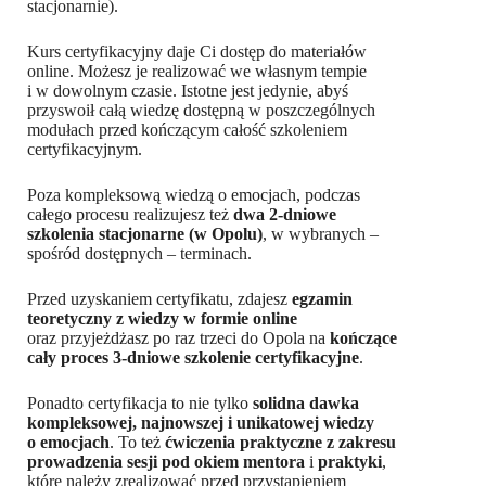
stacjonarnie).
Kurs certyfikacyjny daje Ci dostęp do materiałów
online. Możesz je realizować we własnym tempie
i w dowolnym czasie. Istotne jest jedynie, abyś
przyswoił całą wiedzę dostępną w poszczególnych
modułach przed kończącym całość szkoleniem
certyfikacyjnym.
Poza kompleksową wiedzą o emocjach, podczas
całego procesu realizujesz też
dwa 2-dniowe
szkolenia stacjonarne (w Opolu)
, w wybranych –
spośród dostępnych – terminach.
Przed uzyskaniem certyfikatu, zdajesz
egzamin
teoretyczny z wiedzy w formie online
oraz przyjeżdżasz po raz trzeci do Opola na
kończące
cały proces 3-dniowe szkolenie certyfikacyjne
.
Ponadto certyfikacja to nie tylko
solidna dawka
kompleksowej, najnowszej i unikatowej wiedzy
o emocjach
. To też
ćwiczenia praktyczne z zakresu
prowadzenia sesji pod okiem mentora
i
praktyki
,
które należy zrealizować przed przystąpieniem