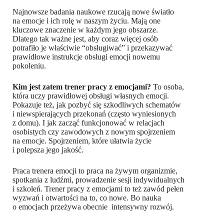
Najnowsze badania naukowe rzucają nowe światło
na emocje i ich rolę w naszym życiu. Mają one
kluczowe znaczenie w każdym jego obszarze.
Dlatego tak ważne jest, aby coraz więcej osób
potrafiło je właściwie “obsługiwać” i przekazywać
prawidłowe instrukcje obsługi emocji nowemu
pokoleniu.
Kim jest zatem trener pracy z emocjami?
To osoba,
która uczy prawidłowej obsługi własnych emocji.
Pokazuje też, jak pozbyć się szkodliwych schematów
i niewspierających przekonań (często wyniesionych
z domu). I jak zacząć funkcjonować w relacjach
osobistych czy zawodowych z nowym spojrzeniem
na emocje. Spojrzeniem, które ułatwia życie
i polepsza jego jakość.
Praca trenera emocji to praca na żywym organizmie,
spotkania z ludźmi, prowadzenie sesji indywidualnych
i szkoleń. Trener pracy z emocjami to też zawód pełen
wyzwań i otwartości na to, co nowe. Bo nauka
o emocjach przeżywa obecnie intensywny rozwój.