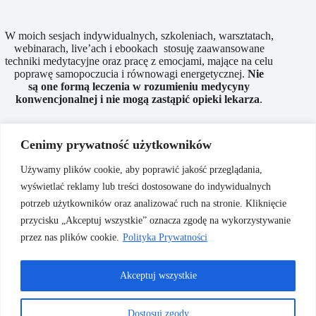
W moich sesjach indywidualnych, szkoleniach, warsztatach,
webinarach, live’ach i ebookach stosuję zaawansowane
techniki medytacyjne oraz pracę z emocjami, mające na celu
poprawę samopoczucia i równowagi energetycznej.
Nie
są
one
formą
leczenia
w
rozumieniu
medycyny
konwencjonalnej
i
nie
mogą
zastąpić
opieki
lekarza
.
Cenimy prywatność użytkowników
Dodatkowe informacje
Używamy plików cookie, aby poprawić jakość przeglądania,
wyświetlać reklamy lub treści dostosowane do indywidualnych
Polityka prywatności
potrzeb użytkowników oraz analizować ruch na stronie. Kliknięcie
Regulamin sklepu
przycisku „Akceptuj wszystkie” oznacza zgodę na wykorzystywanie
Regulamin sesji
przez nas plików cookie.
Polityka Prywatności
Akceptuj wszystkie
Dostosuj zgody