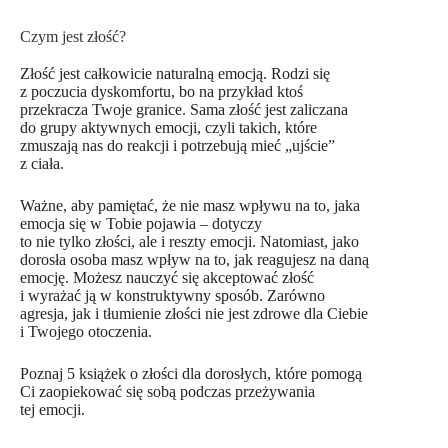
Czym jest złość?
Złość jest całkowicie naturalną emocją. Rodzi się
z poczucia dyskomfortu, bo na przykład ktoś
przekracza Twoje granice. Sama złość jest zaliczana
do grupy aktywnych emocji, czyli takich, które
zmuszają nas do reakcji i potrzebują mieć „ujście”
z ciała.
Ważne, aby pamiętać, że nie masz wpływu na to, jaka
emocja się w Tobie pojawia – dotyczy
to nie tylko złości, ale i reszty emocji. Natomiast, jako
dorosła osoba masz wpływ na to, jak reagujesz na daną
emocję. Możesz nauczyć się akceptować złość
i wyrażać ją w konstruktywny sposób. Zarówno
agresja, jak i tłumienie złości nie jest zdrowe dla Ciebie
i Twojego otoczenia.
Poznaj 5 książek o złości dla dorosłych, które pomogą
Ci zaopiekować się sobą podczas przeżywania
tej emocji.