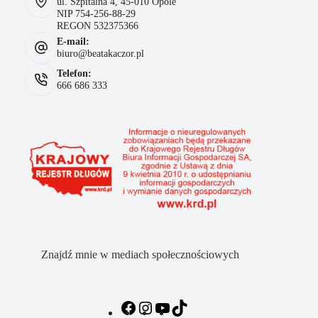
ul. Szpitalna 4, 45-010 Opole
NIP 754-256-88-29
REGON 532375366
E-mail:
biuro@beatakaczor.pl
Telefon:
666 686 333
Znajdź mnie w mediach społecznościowych