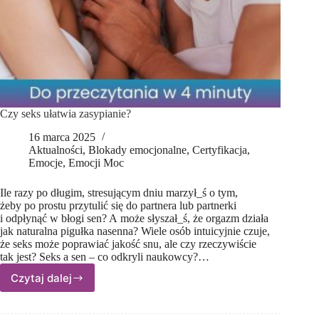
Czy seks ułatwia zasypianie?
16 marca 2025
Aktualności
,
Blokady emocjonalne
,
Certyfikacja
,
Emocje
,
Emocji Moc
Ile razy po długim, stresującym dniu marzył_ś o tym,
żeby po prostu przytulić się do partnera lub partnerki
i odpłynąć w błogi sen? A może słyszał_ś, że orgazm działa
jak naturalna pigułka nasenna? Wiele osób intuicyjnie czuje,
że seks może poprawiać jakość snu, ale czy rzeczywiście
tak jest? Seks a sen – co odkryli naukowcy?…
Czytaj dalej
Czy seks
ułatwia
zasypianie?