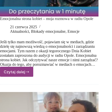
Emocjonalna strona kobiet – moja rozmowa w radiu Opole
21 czerwca 2025
Aktualności
,
Blokady emocjonalne
,
Emocje
Jeśli tylko mam możliwość, pojawiam się w mediach, gdzie
dzielę się najnowszą wiedzą o emocjonalności i zarządzaniu
emocjami. Tym razem z okazji tegorocznego Dnia Kobiet
zostałam zaproszona do audycji w radiu Opole. Emocjonalna
strona kobiet. Jak odczytywać nasze emocje i nimi zarządzać?
Okazja do tego, aby porozmawiać w mediach o emocjach…
Czytaj dalej
Emocjonalna
strona
kobiet
–
moja
rozmowa
w radiu
Opole