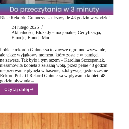
Bicie Rekordu Guinnessa – niezwykłe 48 godzin w wodzie!
24 lutego 2025
Aktualności
,
Blokady emocjonalne
,
Certyfikacja
,
Emocje
,
Emocji Moc
Pobicie rekordu Guinnessa to zawsze ogromne wyzwanie,
ale także wyjątkowy moment, który zostaje w pamięci
na zawsze. Tak było i tym razem – Karolina Szczepaniak,
niesamowita kobieta z żelazną wolą, przez pełne 48 godzin
nieprzerwanie płynęła w basenie, zdobywając jednocześnie
Rekord Polski i Rekord Guinnessa w pływaniu kobiet! 48
godzin pływania –…
Czytaj dalej
Bicie
Rekordu
Guinnessa
–
niezwykłe
48
godzin