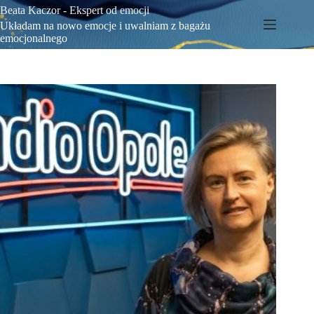
Przejdź
Beata Kaczor - Ekspert od emocji
do
Układam na nowo emocje i uwalniam z bagażu
treści
emocjonalnego