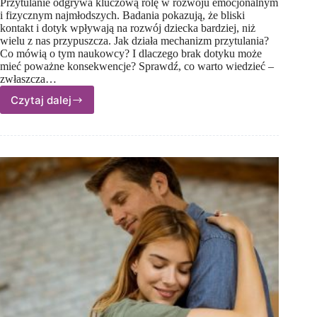
Przytulanie odgrywa kluczową rolę w rozwoju emocjonalnym
i fizycznym najmłodszych. Badania pokazują, że bliski
kontakt i dotyk wpływają na rozwój dziecka bardziej, niż
wielu z nas przypuszcza. Jak działa mechanizm przytulania?
Co mówią o tym naukowcy? I dlaczego brak dotyku może
mieć poważne konsekwencje? Sprawdź, co warto wiedzieć –
zwłaszcza…
Czytaj dalej
Przytul
mnie,
zanim
zacznę
mówić
–
o tym,
jak
dotyk
wspiera
rozwój
dziecka