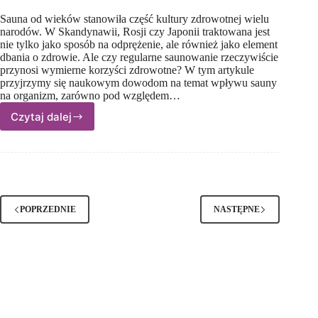
Sauna od wieków stanowiła część kultury zdrowotnej wielu
narodów. W Skandynawii, Rosji czy Japonii traktowana jest
nie tylko jako sposób na odprężenie, ale również jako element
dbania o zdrowie. Ale czy regularne saunowanie rzeczywiście
przynosi wymierne korzyści zdrowotne? W tym artykule
przyjrzymy się naukowym dowodom na temat wpływu sauny
na organizm, zarówno pod względem…
Czytaj dalej
Sauna
–
luksusowy
relaks
czy skuteczne
wsparcie
dla
POPRZEDNIE
NASTĘPNE
zdrowia?