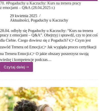
70. #Pogaduchy u Kaczuchy: Kurs na trenera pracy
z emocjami – Q&A (28.04.2025 r.)
29 kwietnia 2025
Aktualności
,
Pogaduchy u Kaczuchy
28.04. odbyły się Pogaduchy u Kaczuchy: “Kurs na trenera
pracy z emocjami – Q&A”. Obejrzyj i sprawdź, czy to jest coś
dla Ciebie. Czego dowiesz się z Pogaduch? 👉 Czym jest
zawód Trenera od Emocji.👉 Jak wygląda proces certyfikacji
na Trenera Emocji.👉 O jakie obszary poszerzysz swoją
wiedzę i kompetencje podczas…
Czytaj dalej
70.
#Pogaduchy
u Kaczuchy:
Kurs
na trenera
pracy
z emocjami
–
Q&A