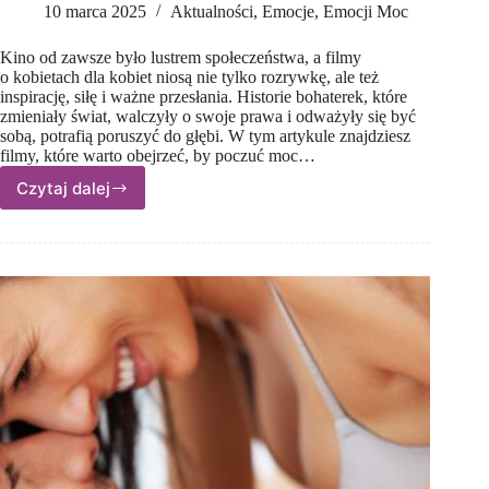
10 marca 2025
Aktualności
,
Emocje
,
Emocji Moc
Kino od zawsze było lustrem społeczeństwa, a filmy
o kobietach dla kobiet niosą nie tylko rozrywkę, ale też
inspirację, siłę i ważne przesłania. Historie bohaterek, które
zmieniały świat, walczyły o swoje prawa i odważyły się być
sobą, potrafią poruszyć do głębi. W tym artykule znajdziesz
filmy, które warto obejrzeć, by poczuć moc…
Czytaj dalej
9
filmów
o kobietach
dla
kobiet