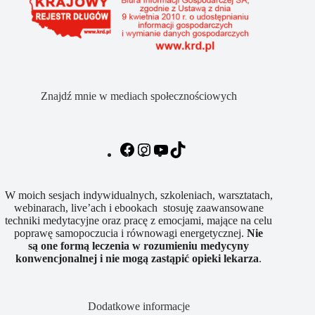
Znajdź mnie w mediach społecznościowych
Facebook
Instagram
YouTube
TikTok
W moich sesjach indywidualnych, szkoleniach, warsztatach,
webinarach, live’ach i ebookach stosuję zaawansowane
techniki medytacyjne oraz pracę z emocjami, mające na celu
poprawę samopoczucia i równowagi energetycznej.
Nie
są
one
formą
leczenia
w
rozumieniu
medycyny
konwencjonalnej
i
nie
mogą
zastąpić
opieki
lekarza
.
Dodatkowe informacje