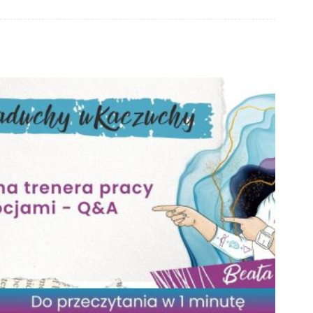
pomaga
radzić
sobie
ze stresem?