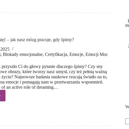
u
wania
2025 r.)
m
ięć – jak nasz mózg pracuje, gdy śpimy?
 2025
i
,
Blokady emocjonalne
,
Certyfikacja
,
Emocje
,
Emocji Moc
 przyszło Ci do głowy pytanie dlaczego śpimy? Czy sny
owe obrazy, które tworzy nasz umysł, czy też pełnią ważną
 życiu? Najnowsze badania naukowe rzucają światło na to,
 na emocje i pomagają nam w przetwarzaniu wspomnień.
 of an active role of dreaming…
e
W
ęć
S