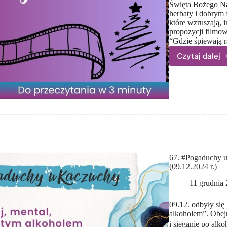
Święta Bożego Na
herbaty i dobrym 
które wzruszają, in
propozycji filmow
“Gdzie śpiewają 
Czytaj dalej
10
filmów
na świ
z emo
w tle
67. #Pogaduchy u
(09.12.2024 r.)
11 grudnia
09.12. odbyły si
alkoholem”. Obejr
i sięganie po al