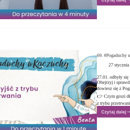
Morso
–
sposó
na zdr
czy r
moda?
Co mó
badan
69. #Pogaduchy u 
27 stycznia
27.01. odbyły się
Obejrzyj i sprawdź
dowiesz się z Pog
👉 Czym grozi dł
z trybu przetrwa
Czytaj dalej
69.
#Poga
u Kacz