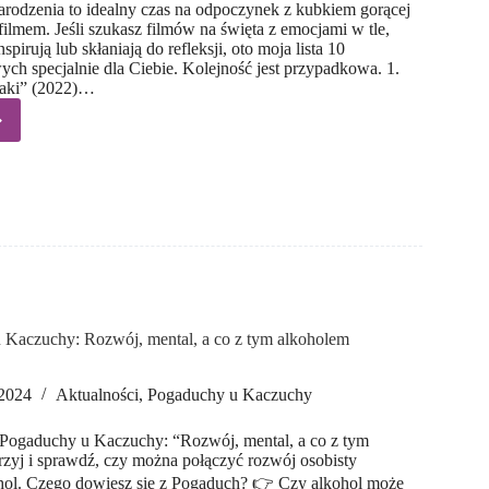
rodzenia to idealny czas na odpoczynek z kubkiem gorącej
filmem. Jeśli szukasz filmów na święta z emocjami w tle,
spirują lub skłaniają do refleksji, oto moja lista 10
ych specjalnie dla Ciebie. Kolejność jest przypadkowa. 1.
raki” (2022)…
ęta
cjami
 Kaczuchy: Rozwój, mental, a co z tym alkoholem
 2024
Aktualności
,
Pogaduchy u Kaczuchy
ę Pogaduchy u Kaczuchy: “Rozwój, mental, a co z tym
zyj i sprawdź, czy można połączyć rozwój osobisty
kohol. Czego dowiesz się z Pogaduch? 👉 Czy alkohol może