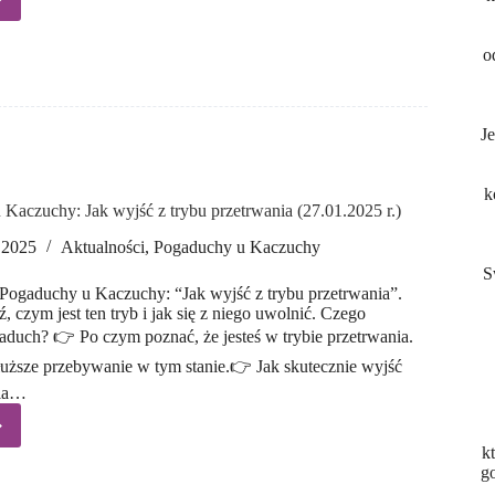
wanie
b
o
owie
yzykowna
wią
J
ia?
k
Kaczuchy: Jak wyjść z trybu przetrwania (27.01.2025 r.)
 2025
Aktualności
,
Pogaduchy u Kaczuchy
S
 Pogaduchy u Kaczuchy: “Jak wyjść z trybu przetrwania”.
, czym jest ten tryb i jak się z niego uwolnić. Czego
aduch? 👉 Po czym poznać, że jesteś w trybie przetrwania.
uższe przebywanie w tym stanie.👉 Jak skutecznie wyjść
nia…
k
duchy
g
uchy: