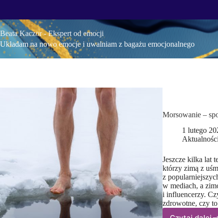
Przejdź
do
treści
Beata Kaczor - Ekspert od emocji
Układam na nowo emocje i uwalniam z bagażu emocjonalnego
Morsowanie – sp
1 lutego 20
Aktualnośc
Jeszcze kilka lat
którzy zimą z uśm
z popularniejszyc
w mediach, a zim
i influencerzy. C
zdrowotne, czy t
Czytaj dalej