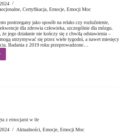
 2024
ocjonalne
,
Certyfikacja
,
Emocje
,
Emocji Moc
sto postrzegany jako sposób na relaks czy rozluźnienie,
kwencje dla zdrowia człowieka, szczególnie dla mózgu.
 że jego działanie nie kończy się z chwilą odstawienia –
ogą utrzymywać się przez wiele tygodni, a nawet miesięcy
picia. Badania z 2019 roku przeprowadzone…
lu
owie
eka
wi
?
ta z emocjami w tle
 2024
Aktualności
,
Emocje
,
Emocji Moc