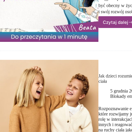
być obecny w życi
i swój rozwój oso
Czytaj dalej
67.
#Poga
u Kacz
Rozwój
mental
a co z
alkoh
(09.12
Jak dzieci rozum
ciała
5 grudnia 
Blokady em
Rozpoznawanie emo
które rozwijamy 
rolę w interakcj
innych i reagowa
na ruchy ciała ja