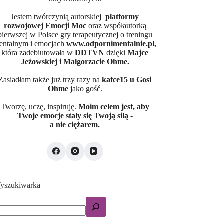
Jestem twórczynią autorskiej
platformy
rozwojowej Emocji Moc
oraz współautorką
pierwszej w Polsce gry terapeutycznej o treningu
entalnym i emocjach
www.odpornimentalnie.pl,
która zadebiutowała w
DDTVN
dzięki
Majce
Jeżowskiej i Małgorzacie Ohme.
Zasiadłam także już trzy razy na
kafce15
u Gosi
Ohme
jako gość.
Tworzę, uczę, inspiruję.
Moim celem jest, aby
Twoje emocje stały się Twoją siłą -
a nie ciężarem.
yszukiwarka
zukaj