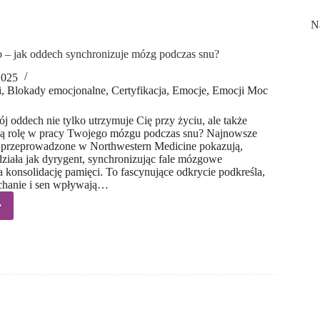
e,
N
pimy?
 – jak oddech synchronizuje mózg podczas snu?
2025
i
,
Blokady emocjonalne
,
Certyfikacja
,
Emocje
,
Emocji Moc
j oddech nie tylko utrzymuje Cię przy życiu, ale także
ą rolę w pracy Twojego mózgu podczas snu? Najnowsze
przeprowadzone w Northwestern Medicine pokazują,
ziała jak dyrygent, synchronizując fale mózgowe
 konsolidację pamięci. To fascynujące odkrycie podkreśla,
chanie i sen wpływają…
haj
o
h
onizuje
as