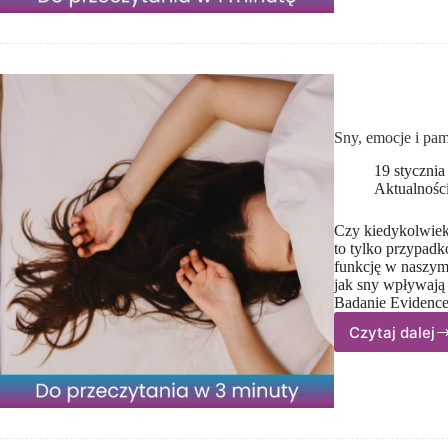
Jak
wyjść
z tryb
przetr
(27.01.
Sny, emocje i pam
19 stycznia
Aktualnośc
Czy kiedykolwiek
to tylko przypadk
funkcję w naszym
jak sny wpływają
Badanie Evidence
Czytaj dalej
Sny,
emocj
i pami
–
jak
nasz