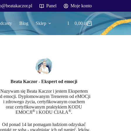
o@beatakaczor.pl
Panel
Moje konto
dcasty
Blog
Sklep
Kontakt
0,00
zł
Koszyk
Beata Kaczor - Ekspert od emocji
Nazywam się Beata Kaczor i jestem Ekspertem
d emocji. Dyplomowanym Trenerem od eMOCji
i zdrowego życia, certyfikowanym coachem
oraz certyfikowanym praktykiem KODU
®
®
EMOCJI
i KODU CIAŁA
.
Od ponad 14 lat pomagam ludziom odzyskać
ontakt ze sobą - uwalniając ich od napięć, lęków,