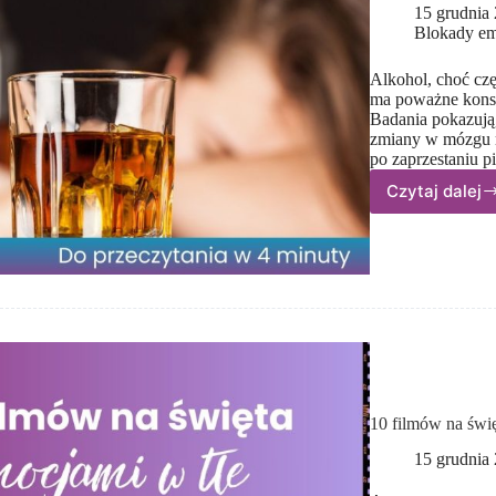
15 grudnia
Blokady em
Alkohol, choć czę
ma poważne konse
Badania pokazują,
zmiany w mózgu m
po zaprzestaniu 
Czytaj dalej
Wpływ
alkoho
na zdr
człowi
–
co mó
nauka
10 filmów na świę
15 grudnia