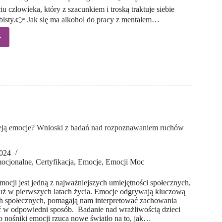
u człowieka, który z szacunkiem i troską traktuje siebie
bisty.👉 Jak się ma alkohol do pracy z mentalem…
duchy
uchy:
,
,
 tym
olem
.2024 r.)
ieją emocje? Wnioski z badań nad rozpoznawaniem ruchów
2024
ocjonalne
,
Certyfikacja
,
Emocje
,
Emocji Moc
cji jest jedną z najważniejszych umiejętności społecznych,
już w pierwszych latach życia. Emocje odgrywają kluczową
ach społecznych, pomagają nam interpretować zachowania
ć w odpowiedni sposób. Badanie nad wrażliwością dzieci
ko nośniki emocji rzuca nowe światło na to, jak…