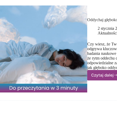
mózg
pracuj
gdy ś
Oddychaj głęboko
2 stycznia 
Aktualnośc
Czy wiesz, że Twó
odgrywa kluczow
badania naukowe 
że rytm oddechu d
odpowiedzialne za
jak głęboko oddy
Czytaj dalej
Oddyc
głębok
–
jak
oddec
synchr
mózg
podcz
snu?