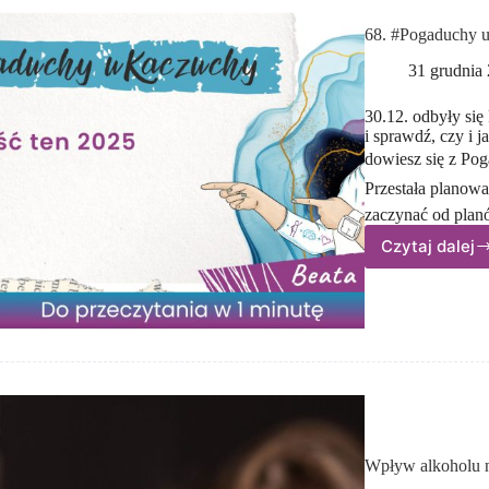
68. #Pogaduchy u
31 grudnia
30.12. odbyły si
i sprawdź, czy i 
dowiesz się z Po
Przestała planow
zaczynać od pla
Czytaj dalej
68.
#Poga
u Kacz
Odpuś
ten
2025
(30.12
Wpływ alkoholu n