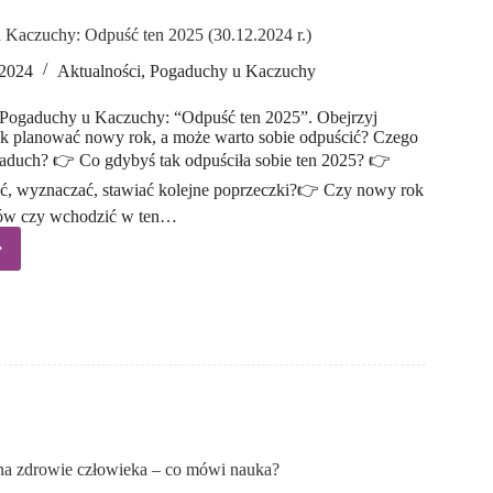
 Kaczuchy: Odpuść ten 2025 (30.12.2024 r.)
 2024
Aktualności
,
Pogaduchy u Kaczuchy
ę Pogaduchy u Kaczuchy: “Odpuść ten 2025”. Obejrzyj
jak planować nowy rok, a może warto sobie odpuścić? Czego
gaduch? 👉 Co gdybyś tak odpuściła sobie ten 2025? 👉
ać, wyznaczać, stawiać kolejne poprzeczki?👉 Czy nowy rok
nów czy wchodzić w ten…
duchy
uchy:
ć
.2024 r.)
a zdrowie człowieka – co mówi nauka?