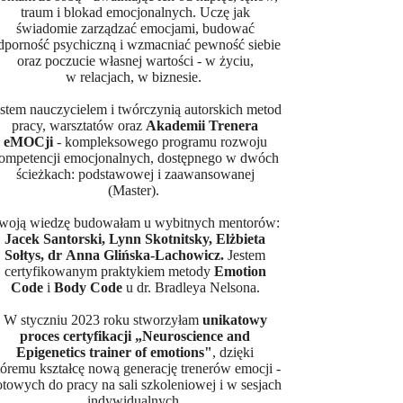
traum i blokad emocjonalnych. Uczę jak
świadomie zarządzać emocjami, budować
dporność psychiczną i wzmacniać pewność siebie
oraz poczucie własnej wartości - w życiu,
w relacjach, w biznesie.
estem nauczycielem i twórczynią autorskich metod
pracy, warsztatów oraz
Akademii Trenera
eMOCji
- kompleksowego programu rozwoju
ompetencji emocjonalnych, dostępnego w dwóch
ścieżkach: podstawowej i zaawansowanej
(Master).
woją wiedzę budowałam u wybitnych mentorów:
Jacek Santorski, Lynn Skotnitsky, Elżbieta
Sołtys, dr Anna Glińska-Lachowicz.
Jestem
certyfikowanym praktykiem metody
Emotion
Code
i
Body Code
u dr. Bradleya Nelsona.
W styczniu 2023 roku stworzyłam
unikatowy
proces certyfikacji „Neuroscience and
Epigenetics trainer of emotions"
, dzięki
tóremu kształcę nową generację trenerów emocji -
otowych do pracy na sali szkoleniowej i w sesjach
indywidualnych.