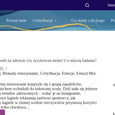
biur
Poznaj mnie
Certyfikacja
Co, kiedy i dla kogo
Po
osób na zdrowie czy ryzykowna moda? Co mówią badania?
25
i
,
Blokady emocjonalne
,
Certyfikacja
,
Emocje
,
Emocji Moc
 temu morsowanie kojarzyło się z grupą zapaleńców,
o
iechem wchodzili do lodowatej wody. Dziś stało się jednym
h trendów zdrowotnych – widać je na Instagramie,
owe kąpiele reklamują zarówno sportowcy, jak
zy kąpiele w zimnej wodzie rzeczywiście przynoszą korzyści
o tylko chwilowa…
k